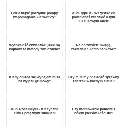
Gdzie kupić porządne pompy
Audi Type A - Wszystko co
wspomagania kierownicy?
powinieneś wiedzieć o tym
luksusowym aucie
Wytrwałość chwastów: jakie są
Na co zwrócić uwagę,
najnowsze metody zwalczania?
zakładając konto bankowe?
Kiedy opłaca się wynajem busa
Czy musimy posiadać sprawny
na wyjazd grupowy?
zderzak w każdym aucie?
Audi Rosemeyer - Klasyczne
Czy morsowanie pomoże z
auto z potężnym silnikiem
bólem pleców kości itd?