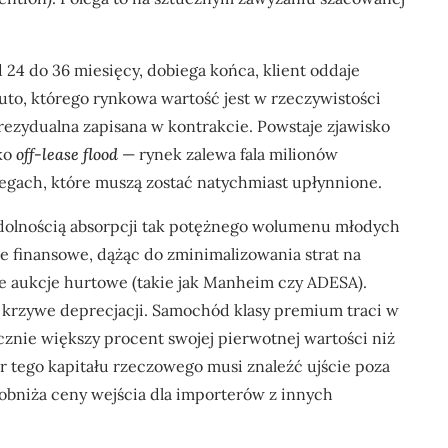
.
24 do 36 miesięcy, dobiega końca, klient oddaje
auto, którego rynkowa wartość jest w rzeczywistości
rezydualna zapisana w kontrakcie. Powstaje zjawisko
ako
off-lease flood
— rynek zalewa fala milionów
iegach, które muszą zostać natychmiast upłynnione.
dolnością absorpcji tak potężnego wolumenu młodych
e finansowe, dążąc do zminimalizowania strat na
zne aukcje hurtowe (takie jak Manheim czy ADESA).
krzywe deprecjacji. Samochód klasy premium traci w
cznie większy procent swojej pierwotnej wartości niż
 tego kapitału rzeczowego musi znaleźć ujście poza
obniża ceny wejścia dla importerów z innych