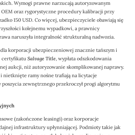
jskich. Wymogi prawne narzucają autoryzowanym
OEM oraz rygorystyczne procedury kalibracji przy
adko 150 USD. Co więcej, ubezpieczyciele obawiają się
przyszłości kolejnemu wypadkowi, a prawnicy
wa naruszyła integralność strukturalną nadwozia.
la korporacji ubezpieczeniowej znacznie tańszym i
 certyfikatu
Salvage Title
, wypłata odszkodowania
alnej aukcji, niż autoryzowanie skomplikowanej naprawy.
nietknięte ramy nośne trafiają na licytacje
y poszycia zewnętrznego przekroczył progi algorytmu
yjnych
sowe (zakończone leasingi) oraz korporacje
nej infrastruktury upłynniającej. Podmioty takie jak