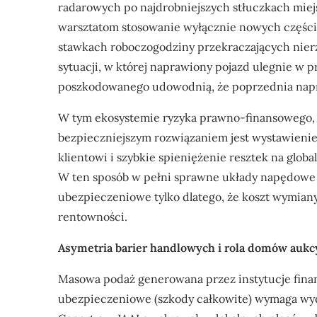
radarowych po najdrobniejszych stłuczkach mie
warsztatom stosowanie wyłącznie nowych części 
stawkach roboczogodziny przekraczających nierz
sytuacji, w której naprawiony pojazd ulegnie w 
poszkodowanego udowodnią, że poprzednia napra
W tym ekosystemie ryzyka prawno-finansowego, d
bezpieczniejszym rozwiązaniem jest wystawienie
klientowi i szybkie spieniężenie resztek na glob
W ten sposób w pełni sprawne układy napędowe i 
ubezpieczeniowe tylko dlatego, że koszt wymian
rentowności.
Asymetria barier handlowych i rola domów aukc
Masowa podaż generowana przez instytucje finan
ubezpieczeniowe (szkody całkowite) wymaga wydaj