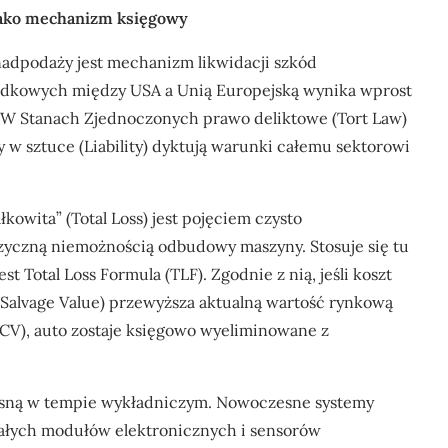
 jako mechanizm księgowy
nadpodaży jest mechanizm likwidacji szkód
dkowych między USA a Unią Europejską wynika wprost
 W Stanach Zjednoczonych prawo deliktowe (Tort Law)
w sztuce (Liability) dyktują warunki całemu sektorowi
kowita” (Total Loss) jest pojęciem czysto
zyczną niemożnością odbudowy maszyny. Stosuje się tu
t Total Loss Formula (TLF). Zgodnie z nią, jeśli koszt
Salvage Value) przewyższa aktualną wartość rynkową
CV), auto zostaje księgowo wyeliminowane z
osną w tempie wykładniczym. Nowoczesne systemy
ałych modułów elektronicznych i sensorów