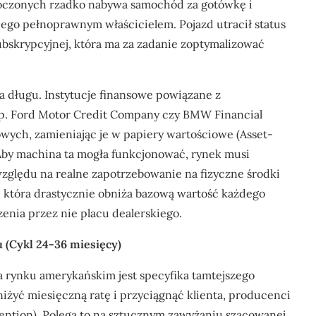
oczonych rzadko nabywa samochód za gotówkę i
 jego pełnoprawnym właścicielem. Pojazd utracił status
ubskrypcyjnej, która ma za zadanie zoptymalizować
a długu. Instytucje finansowe powiązane z
np. Ford Motor Credit Company czy BMW Financial
wych, zamieniając je w papiery wartościowe (Asset-
t. Aby machina ta mogła funkcjonować, rynek musi
względu na realne zapotrzebowanie na fizyczne środki
 która drastycznie obniża bazową wartość każdego
ia przez nie placu dealerskiego.
u (Cykl 24-36 miesięcy)
 rynku amerykańskim jest specyfika tamtejszego
bniżyć miesięczną ratę i przyciągnąć klienta, producenci
ention). Polega to na sztucznym zawyżaniu szacowanej