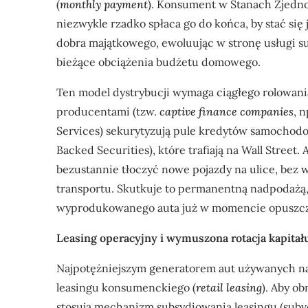
(
monthly payment
). Konsument w Stanach Zjedn
niezwykle rzadko spłaca go do końca, by stać się
dobra majątkowego, ewoluując w stronę usługi s
bieżące obciążenia budżetu domowego.
Ten model dystrybucji wymaga ciągłego rolowani
producentami (tzw.
captive finance companies
, 
Services) sekurytyzują pule kredytów samochodo
Backed Securities), które trafiają na Wall Stree
bezustannie tłoczyć nowe pojazdy na ulice, bez 
transportu. Skutkuje to permanentną nadpodażą,
wyprodukowanego auta już w momencie opuszczen
Leasing operacyjny i wymuszona rotacja kapitał
Najpotężniejszym generatorem aut używanych na
leasingu konsumenckiego (
retail leasing
). Aby o
stosują mechanizm subsydiowania leasingu (subv