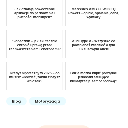
Jak działają nowoczesne
Mercedes AMG F1 W08 EQ
aplikacje do parkowania i
Power+ - opinie, spalanie, cena,
płatności mobilnych?
wymiary
Słonecznik – jak skutecznie
Audi Type A - Wszystko co
chronić uprawę przed
powinieneś wiedzieć o tym
zachwaszczeniem i chorobami?
luksusowym aucie
Kredyt hipoteczny w 2025 – co
Gdzie można kupić porządne
musisz wiedzieć, zanim złożysz
jednostki sterujące
wniosek?
klimatyzacją samochodową?
Blog
Motoryzacja
Nawigacja