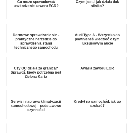
Co może spowodować
Czym jest, i jak działa tłok
uszkodzenie zaworu EGR?
silnika?
Darmowe sprawdzanie vin -
Audi Type A - Wszystko co
praktyczne narzędzie do
powinieneś wiedzieć o tym
sprawdzenia stanu
luksusowym aucie
technicznego samochodu
Czy OC działa za granicą?
Awaria zaworu EGR
Sprawdź, kiedy potrzebna jest
Zielona Karta
Serwis i naprawa klimatyzacji
Kredyt na samochód, jak go
samochodowej – podstawowe
szukać?
czynności